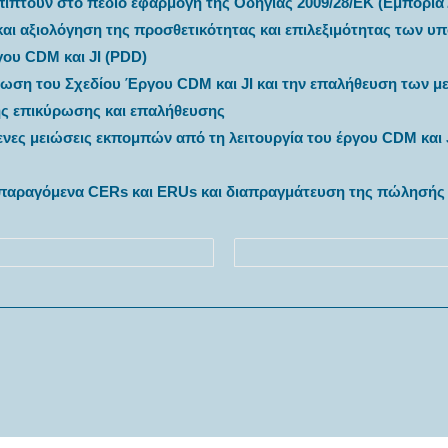
ίπτουν στο πεδίο εφαρμογή της Οδηγίας 2009/28/ΕΚ (Εμπορία
και αξιολόγηση της προσθετικότητας και επιλεξιμότητας των 
γου CDM και JI (PDD)
ρωση του Σχεδίου Έργου CDM και JI και την επαλήθευση των 
ης επικύρωσης και επαλήθευσης
ες μειώσεις εκπομπών από τη λειτουργία του έργου CDM και JI
 παραγόμενα CERs και ERUs και διαπραγμάτευση της πώλησής